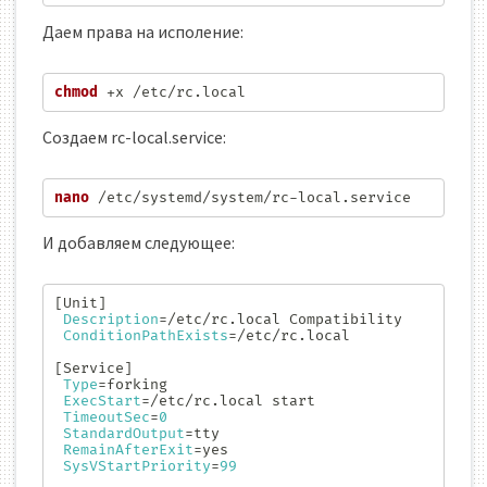
Даем права на исполение:
chmod
 +x /etc/rc.local
Создаем rc-local.service:
nano
 /etc/systemd/system/rc-local.service
И добавляем следующее:
[
Unit
]
Description
=
/etc/rc.local Compatibility

ConditionPathExists
=
/etc/rc.local

[
Service
]
Type
=
forking

ExecStart
=
/etc/rc.local start

TimeoutSec
=
0
StandardOutput
=
tty

RemainAfterExit
=
yes

SysVStartPriority
=
99