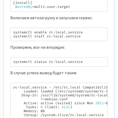
[
Install
]
WantedBy
=
multi-user.target
Включаем автозагрузку и запускаем сервис:
systemctl 
enable
 rc-local.service

systemctl start rc-local.service
Проверяем, все-ли впорядке:
systemctl status rc-local.service
В случае успеха вывод будет таким:
rc-local.service - /etc/rc.local Compatibility

     Loaded: loaded 
(
/etc/systemd/system/rc-local
    Drop-In: /usr/lib/systemd/system/rc-local.serv
             └─debian.conf

     Active: active 
(
exited
)
 since Mon 
2021
-04-26
      Tasks: 
0
(
limit: 
4232
)
     Memory: 0B
