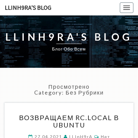
LLINH9RA'S BLOG
Togg
navig
LLINH9RA'S BLOG
Блог Обо Всем
Просмотрено
Category:
Без Рубрики
ВОЗВРАЩАЕМ
ВОЗВРАЩАЕМ RC.LOCAL В
RC.LOCAL
UBUNTU
В
UBUNTU
Комментарии
27.04.2021
LLInH9rA
Нет