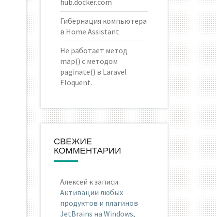
hub.docker.com
Гибернация компьютера
в Home Assistant
Не работает метод
map() с методом
paginate() в Laravel
Eloquent.
СВЕЖИЕ
КОММЕНТАРИИ
Алексей
к записи
Активации любых
продуктов и плагинов
JetBrains на Windows,