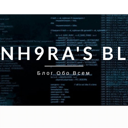
INH9RA'S B
Блог Обо Всем