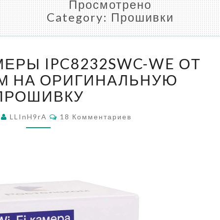
Просмотрено
Category:
Прошивки
ПРОШИВКА
ЕРЫ IPC8232SWC-WE ОТ
КАМЕРЫ
IPC8232SWC-
М НА ОРИГИНАЛЬНУЮ
WE
ПРОШИВКУ
ОТ
РОСТЕЛЕКОМ
Комментарии
3
LLInH9rA
18 Комментариев
НА
ОРИГИНАЛЬНУЮ
ПРОШИВКУ