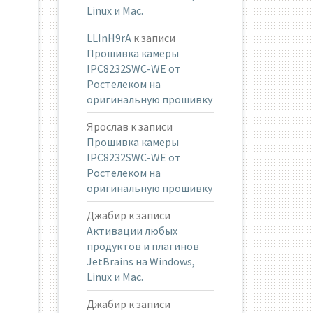
Linux и Mac.
LLInH9rA
к записи
Прошивка камеры
IPC8232SWC-WE от
Ростелеком на
оригинальную прошивку
Ярослав
к записи
Прошивка камеры
IPC8232SWC-WE от
Ростелеком на
оригинальную прошивку
Джабир
к записи
Активации любых
продуктов и плагинов
JetBrains на Windows,
Linux и Mac.
Джабир
к записи