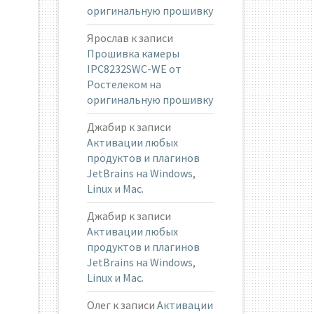
оригинальную прошивку
Ярослав
к записи
Прошивка камеры
IPC8232SWC-WE от
Ростелеком на
оригинальную прошивку
Джабир
к записи
Активации любых
продуктов и плагинов
JetBrains на Windows,
Linux и Mac.
Джабир
к записи
Активации любых
продуктов и плагинов
JetBrains на Windows,
Linux и Mac.
Олег
к записи
Активации