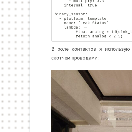
      - multiply: 3.3

    internal: true

binary_sensor:

  - platform: template

    name: "Leak Status"

    lambda: |-

         float analog = id(sink_leak).state;

         return analog < 2.5; 
В роле контактов я использую
скотчем проводами: