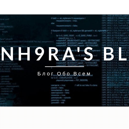
INH9RA'S B
Блог Обо Всем