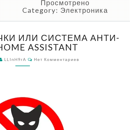
Просмотрено
Category:
Электроника
ДАТЧИК
ЧКИ ИЛИ СИСТЕМА АНТИ-
ПРОТЕЧКИ
ИЛИ
 HOME ASSISTANT
СИСТЕМА
Комментарии
АНТИ-
LLInH9rA
Нет Комментариев
КОТ
В
HOME
ASSISTANT