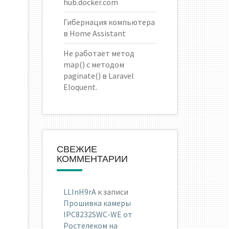
hub.docker.com
Гибернация компьютера
в Home Assistant
Не работает метод
map() с методом
paginate() в Laravel
Eloquent.
СВЕЖИЕ
КОММЕНТАРИИ
LLInH9rA
к записи
Прошивка камеры
IPC8232SWC-WE от
Ростелеком на