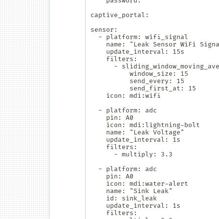
    password: ""

captive_portal:

sensor:

  - platform: wifi_signal

    name: "Leak Sensor WiFi Signal"

    update_interval: 15s

    filters:

      - sliding_window_moving_average:

          window_size: 15

          send_every: 15

          send_first_at: 15

    icon: mdi:wifi

  - platform: adc

    pin: A0

    icon: mdi:lightning-bolt

    name: "Leak Voltage"

    update_interval: 1s

    filters:

      - multiply: 3.3

  - platform: adc

    pin: A0

    icon: mdi:water-alert

    name: "Sink Leak"

    id: sink_leak

    update_interval: 1s

    filters:
