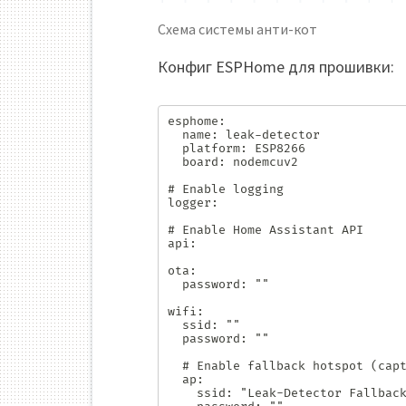
Схема системы анти-кот
Конфиг ESPHome для прошивки:
esphome:

  name: leak-detector

  platform: ESP8266

  board: nodemcuv2

# Enable logging

logger:

# Enable Home Assistant API

api:

ota:

  password: ""

wifi:

  ssid: ""

  password: ""

  # Enable fallback hotspot (captive portal) in case wifi connection fails

  ap:

    ssid: "Leak-Detector Fallback Hotspot"
