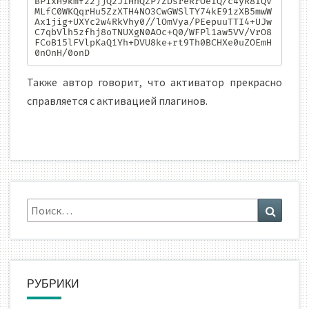
BP1xH9kmf22jjQ2JiHhQZP7ZDsreRrOeIQ/c4yR8IQv
MLfC0WKQqrHu5ZzXTH4NO3CwGWSlTY74kE91zXB5mwW
Ax1jig+UXYc2w4RkVhy0//lOmVya/PEepuuTTI4+UJw
C7qbVlh5zfhj8oTNUXgN0AOc+Q0/WFPl1aw5VV/VrO8
FCoB15lFVlpKaQ1Yh+DVU8ke+rt9Th0BCHXe0uZOEmH
0nOnH/0onD
Также автор говорит, что активатор прекрасно
справляется с активацией плагинов.
Искать:
Поиск
РУБРИКИ