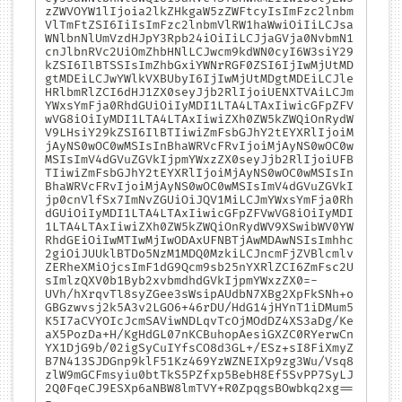
zZWVOYW1lIjoia2lkZHkgaW5zZWFtcyIsImFzc2lnbm
VlTmFtZSI6IiIsImFzc2lnbmVlRW1haWwiOiIiLCJsa
WNlbnNlUmVzdHJpY3Rpb24iOiIiLCJjaGVja0NvbmN1
cnJlbnRVc2UiOmZhbHNlLCJwcm9kdWN0cyI6W3siY29
kZSI6IlBTSSIsImZhbGxiYWNrRGF0ZSI6IjIwMjUtMD
gtMDEiLCJwYWlkVXBUbyI6IjIwMjUtMDgtMDEiLCJle
HRlbmRlZCI6dHJ1ZX0seyJjb2RlIjoiUENXTVAiLCJm
YWxsYmFja0RhdGUiOiIyMDI1LTA4LTAxIiwicGFpZFV
wVG8iOiIyMDI1LTA4LTAxIiwiZXh0ZW5kZWQiOnRydW
V9LHsiY29kZSI6IlBTIiwiZmFsbGJhY2tEYXRlIjoiM
jAyNS0wOC0wMSIsInBhaWRVcFRvIjoiMjAyNS0wOC0w
MSIsImV4dGVuZGVkIjpmYWxzZX0seyJjb2RlIjoiUFB
TIiwiZmFsbGJhY2tEYXRlIjoiMjAyNS0wOC0wMSIsIn
BhaWRVcFRvIjoiMjAyNS0wOC0wMSIsImV4dGVuZGVkI
jp0cnVlfSx7ImNvZGUiOiJQV1MiLCJmYWxsYmFja0Rh
dGUiOiIyMDI1LTA4LTAxIiwicGFpZFVwVG8iOiIyMDI
1LTA4LTAxIiwiZXh0ZW5kZWQiOnRydWV9XSwibWV0YW
RhdGEiOiIwMTIwMjIwODAxUFNBTjAwMDAwNSIsImhhc
2giOiJUUklBTDo5NzM1MDQ0MzkiLCJncmFjZVBlcmlv
ZERheXMiOjcsImF1dG9Qcm9sb25nYXRlZCI6ZmFsc2U
sImlzQXV0b1Byb2xvbmdhdGVkIjpmYWxzZX0=-
UVh/hXrqvTl8syZGee3sWsipAUdbN7XBg2XpFkSNh+o
GBGzwvsj2k5A3v2LGO6+46rDU/HdG14jHYnT1iDMum5
K5I7aCVYOIcJcmSAViwNDLqvTcOjMOdDZ4XS3aDg/Ke
aX5PozDa+H/KgHdGL07nKCBuhopAesiGXZC0RYerwCn
YX1DjG9b/02igSyCuIYfsCO8d3GL+/ESz+sI8FiXmyZ
B7N413SJDGnp9klF51Kz469YzWZNEIXp9zg3Wu/Vsq8
zlW9mGCFmsyiu0btTkS5PZfxp5BebH8Ef5SvPP7SyLJ
2Q0FqeCJ9ESXp6aNBW8lmTVY+R0ZpqgsBOwbkq2xg==