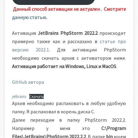
Данный способ активации не актуален
.
Смотрите
данную статью
.
Активация
JetBrains PhpStorm 2022.2
происходит
примерно также как и рассказано в
статье про
версию 2022.1
. Для активации PhpStorm
необходимо скачать архив с активатором ниже.
Активация работает на Windows, Linux и MacOS
.
GitHub автора
jetbrains
Скачать
Архив необходимо распаковать в любую удобную
папку. Я распаковал в корень диска C.
Далее переходим в папку PhpStorm 2022.2.
Например у меня это
C:\Program
Files\JetBrains\PhpStorm 2022.2.2
. В папке
bin
ищем