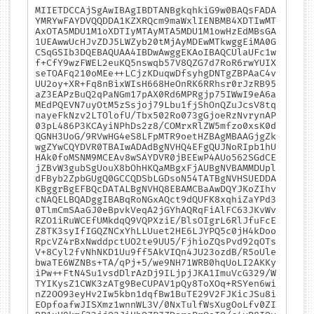
-
MIIETDCCAjSgAwIBAgIBDTANBgkqhkiG9w0BAQsFADA
YMRYwFAYDVQQDDA1KZXRQcm9maWxlIENBMB4XDTIwMT
AxOTA5MDU1M1oXDTIyMTAyMTA5MDU1M1owHzEdMBsGA
1UEAwwUcHJvZDJ5LWZyb20tMjAyMDEwMTkwggEiMA0G
CSqGSIb3DQEBAQUAA4IBDwAwggEKAoIBAQCUlaUFc1w
f+CfY9wzFWEL2euKQ5nswqb57V8QZG7d7RoR6rwYUIX
seTOAFq210oMEe++LCjzKDuqwDfsyhgDNTgZBPAaC4v
UU2oy+XR+Fq8nBixWIsH668HeOnRK6RRhsr0rJzRB95
aZ3EAPzBuQ2qPaNGm17pAX0Rd6MPRgjp75IWwI9eA6a
MEdPQEVN7uyOtM5zSsjoj79Lbu1fjShOnQZuJcsV8tq
nayeFkNzv2LTOlofU/Tbx502Ro073gGjoeRzNvrynAP
03pL486P3KCAyiNPhDs2z8/COMrxRlZW5mfzo0xsK0d
QGNH3UoG/9RVwHG4eS8LFpMTR9oetHZBAgMBAAGjgZk
wgZYwCQYDVR0TBAIwADAdBgNVHQ4EFgQUJNoRIpb1hU
HAk0foMSNM9MCEAv8wSAYDVR0jBEEwP4AUo562SGdCE
jZBvW3gubSgUouX8bOhHKQaMBgxFjAUBgNVBAMMDUpl
dFByb2ZpbGUgQ0GCCQDSbLGDsoN54TATBgNVHSUEDDA
KBggrBgEFBQcDATALBgNVHQ8EBAMCBaAwDQYJKoZIhv
cNAQELBQADggIBABqRoNGxAQct9dQUFK8xqhiZaYPd3
0TlmCmSAaGJ0eBpvkVeqA2jGYhAQRqFiAlFC63JKvWv
RZO1iRuWCEfUMkdqQ9VQPXziE/BlsOIgrL6RlJfuFcE
Z8TK3syIfIGQZNCxYhLLUuet2HE6LJYPQ5c0jH4kDoo
RpcVZ4rBxNwddpctUO2te9UU5/FjhioZQsPvd92qOTs
V+8Cyl2fvNhNKD1Uu9ff5AkVIQn4JU23ozdB/R5oUle
bwaTE6WZNBs+TA/qPj+5/we9NH71WRB0hqUoLI2AKKy
iPw++FtN4Su1vsdDlrAzDj9ILjpjJKA1ImuVcG329/W
TYIKysZ1CWK3zATg9BeCUPAV1pQy8ToXOq+RSYen6wi
nZ2OO93eyHv2Iw5kbn1dqfBw1BuTE29V2FJKicJSu8i
EOpfoafwJISXmz1wnnWL3V/0NxTulfWsXugOoLfv0ZI