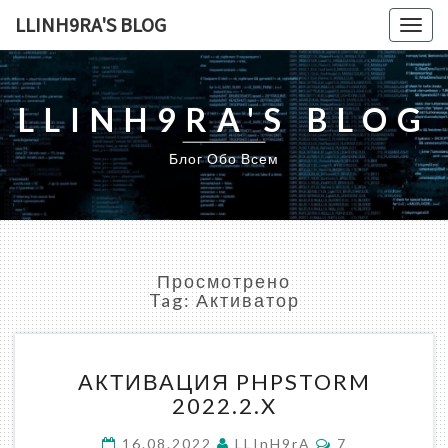
LLINH9RA'S BLOG
Togg
navig
LLINH9RA'S BLOG
Блог Обо Всем
Просмотрено
Tag:
Активатор
АКТИВАЦИЯ
АКТИВАЦИЯ PHPSTORM
PHPSTORM
2022.2.X
2022.2.X
Комментарии
16.08.2022
LLInH9rA
7