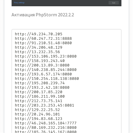
Активация PhpStorm 2022.2.2
http://49.234.70.205

http://60.247.72.31:8888

http://91.210.51.48:8080

http://34.206.48.129

http://13.232.35.56

http://153.106.195.23:8080

http://158.193.243.40

http://200.13.89.3:8080

http://140.238.85.244:8080

http://193.6.57.174:8080

http://150.254.118.138:8080

http://195.208.239.74

http://193.2.42.18:8080

http://200.17.85.220

http://186.211.99.100

http://212.73.75.141

http://203.23.253.45:8081

http://129.22.25.52

http://20.24.96.101

http://194.83.68.123

http://46.248.165.184:7777

http://80.169.232.216:8080

http://185.76.145.167:8080
