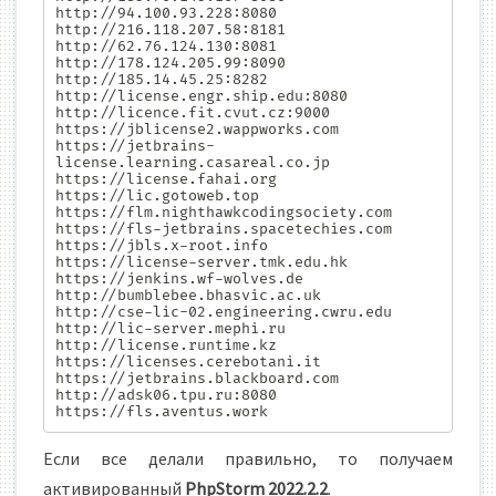
http://94.100.93.228:8080

http://216.118.207.58:8181

http://62.76.124.130:8081

http://178.124.205.99:8090

http://185.14.45.25:8282

http://license.engr.ship.edu:8080

http://licence.fit.cvut.cz:9000

https://jblicense2.wappworks.com

https://jetbrains-
license.learning.casareal.co.jp

https://license.fahai.org

https://lic.gotoweb.top

https://flm.nighthawkcodingsociety.com

https://fls-jetbrains.spacetechies.com

https://jbls.x-root.info

https://license-server.tmk.edu.hk

https://jenkins.wf-wolves.de

http://bumblebee.bhasvic.ac.uk

http://cse-lic-02.engineering.cwru.edu

http://lic-server.mephi.ru

http://license.runtime.kz

https://licenses.cerebotani.it

https://jetbrains.blackboard.com

http://adsk06.tpu.ru:8080

https://fls.aventus.work
Если все делали правильно, то получаем
активированный
PhpStorm 2022.2.2
.