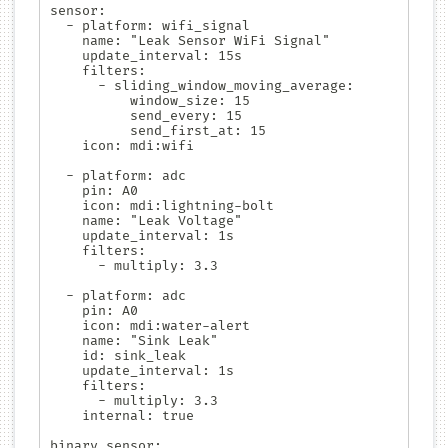
sensor:

  - platform: wifi_signal

    name: "Leak Sensor WiFi Signal"

    update_interval: 15s

    filters:

      - sliding_window_moving_average:

          window_size: 15

          send_every: 15

          send_first_at: 15

    icon: mdi:wifi

  - platform: adc

    pin: A0

    icon: mdi:lightning-bolt

    name: "Leak Voltage"

    update_interval: 1s

    filters:

      - multiply: 3.3

  - platform: adc

    pin: A0

    icon: mdi:water-alert

    name: "Sink Leak"

    id: sink_leak

    update_interval: 1s

    filters:

      - multiply: 3.3

    internal: true

binary_sensor:
