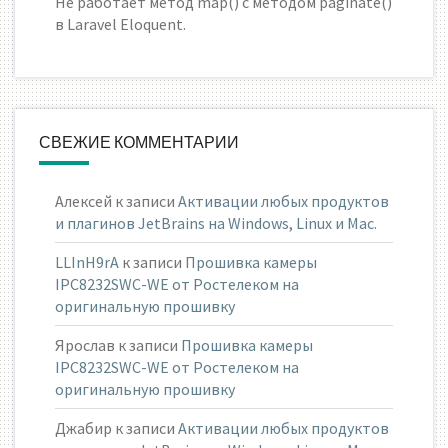
Не работает метод map() с методом paginate()
в Laravel Eloquent.
СВЕЖИЕ КОММЕНТАРИИ
Алексей
к записи
Активации любых продуктов
и плагинов JetBrains на Windows, Linux и Mac.
LLInH9rA
к записи
Прошивка камеры
IPC8232SWC-WE от Ростелеком на
оригинальную прошивку
Ярослав
к записи
Прошивка камеры
IPC8232SWC-WE от Ростелеком на
оригинальную прошивку
Джабир
к записи
Активации любых продуктов