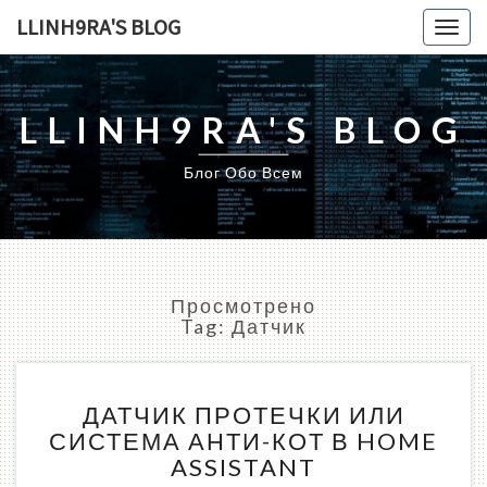
LLINH9RA'S BLOG
Togg
navig
LLINH9RA'S BLOG
Блог Обо Всем
Просмотрено
Tag:
Датчик
ДАТЧИК
ДАТЧИК ПРОТЕЧКИ ИЛИ
ПРОТЕЧКИ
СИСТЕМА АНТИ-КОТ В HOME
ИЛИ
ASSISTANT
СИСТЕМА