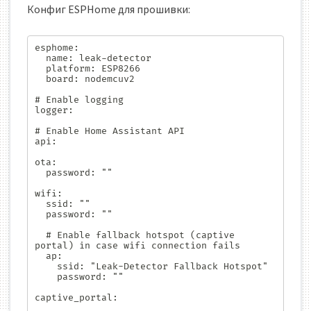
Конфиг ESPHome для прошивки:
esphome:

  name: leak-detector

  platform: ESP8266

  board: nodemcuv2

# Enable logging

logger:

# Enable Home Assistant API

api:

ota:

  password: ""

wifi:

  ssid: ""

  password: ""

  # Enable fallback hotspot (captive 
portal) in case wifi connection fails

  ap:

    ssid: "Leak-Detector Fallback Hotspot"

    password: ""

captive_portal:
