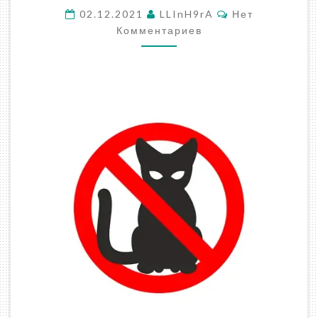
АНТИ-
Комментарии
02.12.2021
LLInH9rA
Нет
КОТ
Комментариев
В
HOME
ASSISTANT