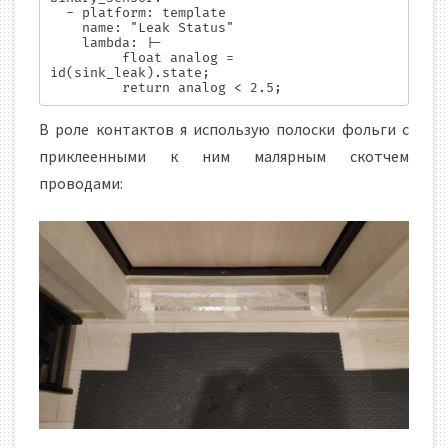
  - platform: template

    name: "Leak Status"

    lambda: |-

         float analog = 
id(sink_leak).state;

         return analog < 2.5; 
В роле контактов я использую полоски фольги с
приклеенными к ним малярным скотчем
проводами: