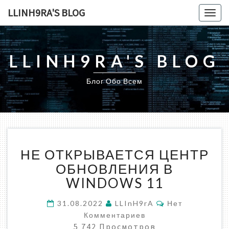
LLINH9RA'S BLOG
Togg
navig
LLINH9RA'S BLOG
Блог Обо Всем
НЕ
НЕ ОТКРЫВАЕТСЯ ЦЕНТР
ОТКРЫВАЕТСЯ
ЦЕНТР
ОБНОВЛЕНИЯ В
ОБНОВЛЕНИЯ
WINDOWS 11
В
WINDOWS
Комментарии
31.08.2022
LLInH9rA
Нет
11
Комментариев
5 742 Просмотров