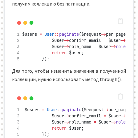
получим коллекцию без пагинации.
$users 
=
User
::
paginate
($request
->
per_page 
??
            $user
->
confirm_email 
=
 $user
->
emai
            $user
->
role_name 
=
 $user
->
roles
()
-
return
 $user;
        });
Для того, чтобы изменить значения в полученной
коллекции, нужно использовать метод through().
 $users 
=
User
::
paginate
($request
->
per_page 
??
            $user
->
confirm_email 
=
 $user
->
emai
            $user
->
role_name 
=
 $user
->
roles
()
-
return
 $user;
        });