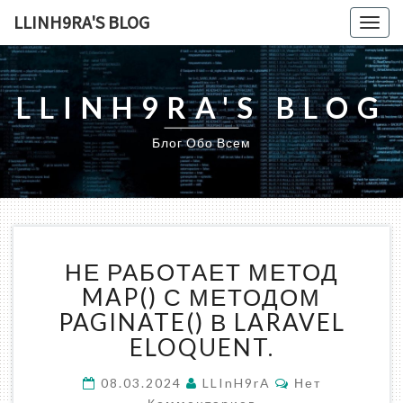
LLINH9RA'S BLOG
Togg
navig
LLINH9RA'S BLOG
Блог Обо Всем
НЕ
НЕ РАБОТАЕТ МЕТОД
РАБОТАЕТ
МЕТОД
MAP() С МЕТОДОМ
MAP()
PAGINATE() В LARAVEL
С
ELOQUENT.
МЕТОДОМ
PAGINATE()
Комментарии
08.03.2024
LLInH9rA
Нет
В